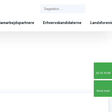
Samarbejdspartnere
Erhvervskandidaterne
Landsforen
20 73 70 09
Send mail