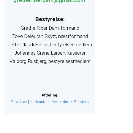
gretheriberdam@gmail.com
Bestyrelse:
Grethe Riber Dam, formand
Tove Deleuran Skytt, næstformand
Jette Claudi Heller, bestyrelsesmedlem
Johannes Grane Larsen, kasserer
Valborg Rusbjerg, bestyrelsesmedlem
Afdeling:
Favrskov​
|
Hedensted
|
Kerteminde
|
Randers