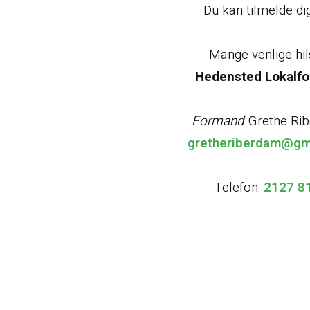
Du kan tilmelde d
Mange venlige hil
Hedensted Lokalfo
Formand
Grethe Ri
gretheriberdam@gm
Telefon:
2127 8