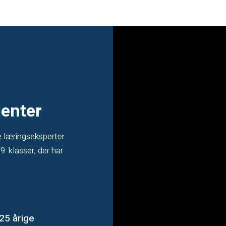
lenter
e læringseksperter
9. klasser, der har
 25 årige