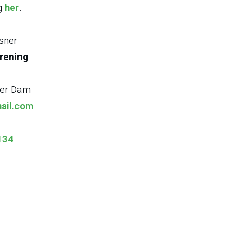
ig
her
.
sner
rening
ber Dam
ail.com
134