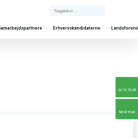
Samarbejdspartnere
Erhvervskandidaterne
Landsforen
20 73 70 09
Send mail