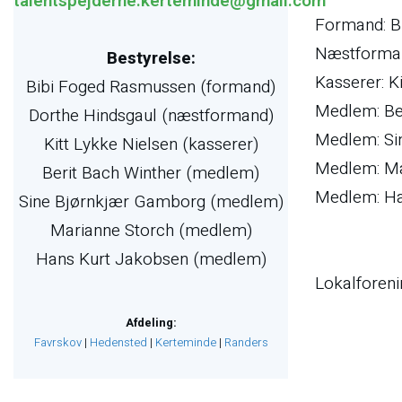
talentspejderne.kerteminde@gmail.com
Formand: B
Næstforman
Bestyrelse:
Kasserer: K
Bibi Foged Rasmussen (formand)
Medlem: Be
Dorthe Hindsgaul (næstformand)
Medlem: Si
Kitt Lykke Nielsen (kasserer)
Medlem: Ma
Berit Bach Winther (medlem)
Medlem: Ha
Sine Bjørnkjær Gamborg (medlem)
Marianne Storch (medlem)
​Hans Kurt Jakobsen (medlem)
Lokalforen
Afdeling:
Favrskov​
|
Hedensted
|
Kerteminde
|
Randers