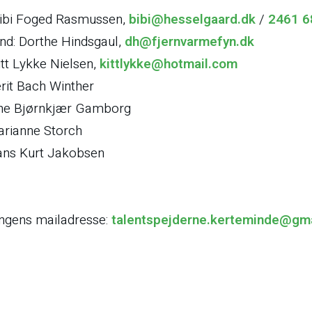
ibi Foged Rasmussen,
bibi@hesselgaard.dk
/
2461 6
d: Dorthe Hindsgaul,
dh@fjernvarmefyn.dk
itt Lykke Nielsen,
kittlykke@hotmail.com
rit Bach Winther
ne Bjørnkjær Gamborg
rianne Storch
ns Kurt Jakobsen
ingens mailadresse:
talentspejderne.kerteminde@gm